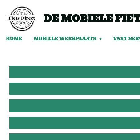
Ga
direct
DE MOBIELE FI
naar
de
hoofdinhoud
HOME
MOBIELE WERKPLAATS
VAST SER