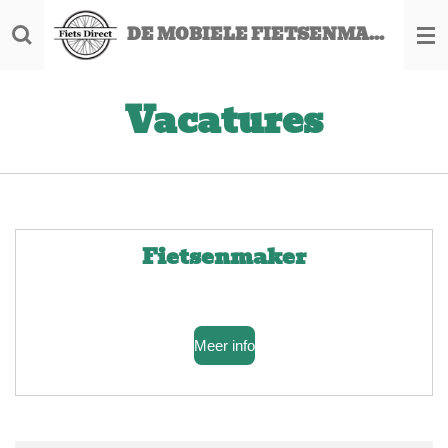
Ga
DE MOBIELE FIETSENMAKER
direct
naar
de
Vacatures
hoofdinhoud
Fietsenmaker
Meer info