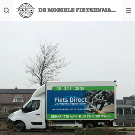
Ga
DE MOBIELE FIETSENMAKER
direct
naar
de
hoofdinhoud