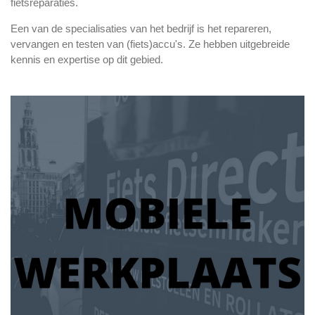
fietsreparaties.
Een van de specialisaties van het bedrijf is het repareren,
vervangen en testen van (fiets)accu's. Ze hebben uitgebreide
kennis en expertise op dit gebied.